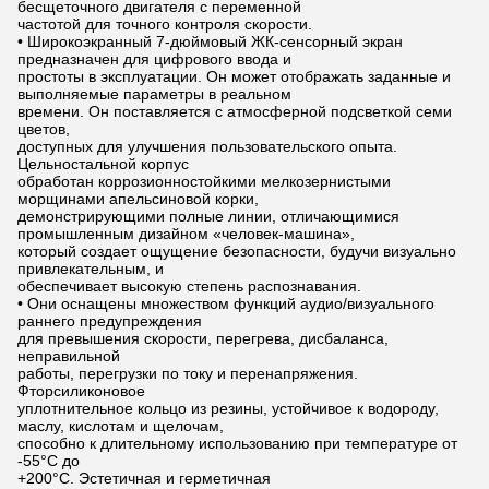
бесщеточного двигателя с переменной
частотой для точного контроля скорости.
• Широкоэкранный 7-дюймовый ЖК-сенсорный экран
предназначен для цифрового ввода и
простоты в эксплуатации. Он может отображать заданные и
выполняемые параметры в реальном
времени. Он поставляется с атмосферной подсветкой семи
цветов,
доступных для улучшения пользовательского опыта.
Цельностальной корпус
обработан коррозионностойкими мелкозернистыми
морщинами апельсиновой корки,
демонстрирующими полные линии, отличающимися
промышленным дизайном «человек-машина»,
который создает ощущение безопасности, будучи визуально
привлекательным, и
обеспечивает высокую степень распознавания.
• Они оснащены множеством функций аудио/визуального
раннего предупреждения
для превышения скорости, перегрева, дисбаланса,
неправильной
работы, перегрузки по току и перенапряжения.
Фторсиликоновое
уплотнительное кольцо из резины, устойчивое к водороду,
маслу, кислотам и щелочам,
способно к длительному использованию при температуре от
-55°C до
+200°C. Эстетичная и герметичная