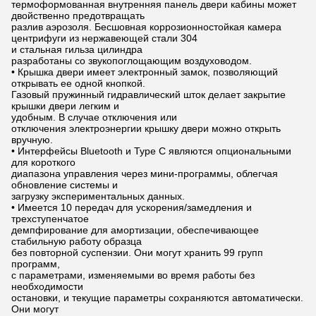
термоформованная внутренняя панель двери кабины может
двойственно предотвращать
разлив аэрозоля. Бесшовная коррозионностойкая камера
центрифуги из нержавеющей стали 304
и стальная гильза цилиндра
разработаны со звукопоглощающим воздуховодом.
• Крышка двери имеет электронный замок, позволяющий
открывать ее одной кнопкой.
Газовый пружинный гидравлический шток делает закрытие
крышки двери легким и
удобным. В случае отключения или
отключения электроэнергии крышку двери можно открыть
вручную.
• Интерфейсы Bluetooth и Type C являются опциональными
для короткого
диапазона управления через мини-программы, облегчая
обновление системы и
загрузку экспериментальных данных.
• Имеется 10 передач для ускорения/замедления и
трехступенчатое
демпфирование для амортизации, обеспечивающее
стабильную работу образца
без повторной суспензии. Они могут хранить 99 групп
программ,
с параметрами, изменяемыми во время работы без
необходимости
остановки, и текущие параметры сохраняются автоматически.
Они могут