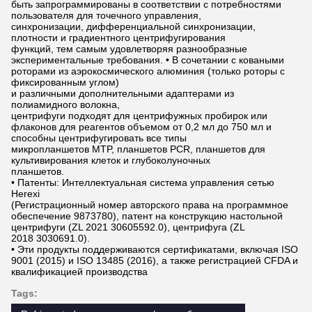
быть запрограммированы в соответствии с потребностями
пользователя для точечного управления,
синхронизации, дифференциальной синхронизации,
плотности и градиентного центрифугирования
функций, тем самым удовлетворяя разнообразные
экспериментальные требования. • В сочетании с коваными
роторами из аэрокосмического алюминия (только роторы с
фиксированным углом)
и различными дополнительными адаптерами из
полиамидного волокна,
центрифуги подходят для центрифужных пробирок или
флаконов для реагентов объемом от 0,2 мл до 750 мл и
способны центрифугировать все типы
микропланшетов MTP, планшетов PCR, планшетов для
культивирования клеток и глубоколуночных
планшетов.
• Патенты: Интеллектуальная система управления сетью
Herexi
(Регистрационный номер авторского права на программное
обеспечение 9873780), патент на конструкцию настольной
центрифуги (ZL 2021 30605592.0), центрифуга (ZL
2018 3030691.0).
• Эти продукты поддерживаются сертификатами, включая ISO
9001 (2015) и ISO 13485 (2016), а также регистрацией CFDA и
квалификацией производства
Tags: