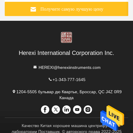
Получите самую лучшую цену
Herexi International Corporation Inc.
HEREXI@herexiinstruments.com
+1-343-777-1645
1204-5505 бульвар дю Квартье, Броссар, QC J4Z 0R9
Канада
Качество Китая хорошее машина центрифуги
лаборатории Поставщик. © авторского права 2022-2025