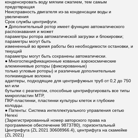
конденсировать воду мягким сжатием, тем самым
предотвращая
Неисправность двигателя из-за конденсации воды и
увеличения
Срок службы центрифуги.
● Дополнительный ротор имеет функцию автоматического
распознавания и может
параметры ротора автоматической загрузки и блокировки;
параметры могут быть
измененный во время работы без необходимости остановки, и
текущий
параметры могут быть сохранены автоматически.
● Многоспецификационные кованые аэрокосмические
алюминиевые роторы (фиксированные)
только угловые роторы) и различные дополнительные
полиамидные волокна
адаптеры, подходящие для центрифужных труб от 0,2 до 750
мл или
бутылки с реагентом, способные центрифугировать все типы
микропластин MTP,
ПКР-пластинки, пластинки культуры клеток и глубокие
колодцы.
● Патенты: Система интеллектуального управления сетью
Herexi
(Зарегистрированный номер авторского права на
программное обеспечение 9873780), горизонтальный
Центрифуга (ZL 2021 30608966.4), центрифуга на скамейке
(ZL 2021)