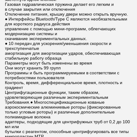
Газовая гидравлическая пружина делает его легким и
в случае закрытия или отключения
Отключение питания, крышку двери можно открыть вручную.
● Интерфейсы Bluetooth/Type C являются необязательными
для короткого радиуса действия
управление с помощью мини-программ, облегчающих
модернизацию системы и
скачивание экспериментальных данных.
● 10 передач для ускорения/уменьшения скорости и
трехступенчатые
амортизация для амортизации ударов, обеспечивающая
стабильную работу образца
Параметры могут быть изменены во время
Они могут хранить 99 групп
Программы и быть программируемыми в соответствии с
потребностями пользователя
Контроль, время, дифференциальное время, плотность и
градиент
Центрифугационные функции, таким образом,
удовлетворяющие различным экспериментальным
Требования.● Многоспецификационные кованые
аэрокосмические алюминиевые роторы (фиксированные
только угловые роторы) и различные дополнительные
полиамидные волокна
адаптеры, подходящие для центрифужных труб от 0,2 до 100
мл или
бутылки с реагентом, способные центрифугировать все типы
микропластин MTP,