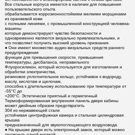
Все стальные корпуса имеются в наличии для повышения
пользовательского опыта.
обрабатывается коррозионностойкими мелкими морщинами
из оранжевой кожи
с полными линиями, с промышленной конструкцией человека-
машины
которые демонстрируют чувство безопасности и
одновременно являются визуально привлекательными, и
что позволяет получить высокий уровень признания.
● Они имеют множество аудио-визуальных средств раннего
предупреждения
функции для превышения скорости, превышения
температуры, дисбаланса, неправильного
Флуоросиликон, который используется для изготовления и
обработки электричества,
резиновое уплотнительное кольцо, устойчивое к водороду,
маслу, кислотам и щелочам,
способна к длительному использованию при температуре от
-55°C до
+200°C. Эстетически приятный и герметичный
Термоформированная внутренняя панель двери кабины
может двойным образом предотвратить
304 из нержавеющей стали
устойчивая центрифужная камера и стальная цилиндровая
крышка
предназначенный для звукопоглощающего воздуховода.
● На крышке двери есть электронный замок, который можно
застегнуть одной кнопкой