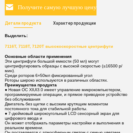
Получите самую лучшую цену
Детали продукта
Характер продукции
Выделить:
7116T, 7118T, 7120T высокоскоростные центрифуги
Основные области применения
Эти центрифуги большой емкости (50 мл) могут
центрифугировать образцы с высокой скоростью (≥16500 р/
мин).
Среди роторов 6×50мл фиксированный угол
Роторы широко используются в различных областях.
Преимущества продукта
● Новая ОС XIUI3.0 имеет управление микрокомпьютером,
программируемые операции, и прямое приводное устройство
без обслуживания
Двигатель без щетки с высоким крутящим моментом
постоянного тока для стабильной работы.
● 7-дюймовый широкоугольный LCD сенсорный экран для
цифрового ввода и
Он может отображать параметры настройки и выполнения в
реальном времени.
Он поставляется с атмосферным светом с семью цветами