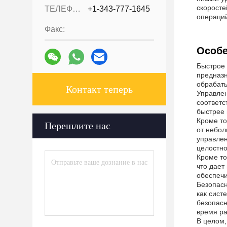
скоросте
ТЕЛЕФОН::
+1-343-777-1645
операций
Факс:
Особе
Быстрое 
предназн
обрабаты
Контакт теперь
Управлен
соответс
быстрее 
Кроме то
Перешлите нас
от небо
управлен
целостно
Кроме то
что дает
обеспечи
Безопасн
как сист
безопасн
время ра
В целом,