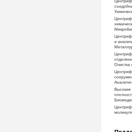
Центрифу
съедобн
Химичес
Центрифу
химическ
Микроби
Центрифу
и анализ
Металлу
Центриф
отделени
Очистка 
Центрифу
сооружен
Аналити
Высокие 
плотност
Биомеди
Центрифу
молекуля