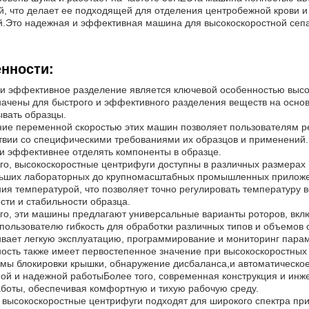
й, что делает ее подходящей для отделения центробежной крови 
.Это надежная и эффективная машина для высокоскоростной сепа
нности:
и эффективное разделение является ключевой особенностью выс
ачены для быстрого и эффективного разделения веществ на основе
вать образцы.
ие переменной скоростью этих машин позволяет пользователям ре
твии со специфическими требованиями их образцов и применений.
и эффективнее отделять компоненты в образце.
го, высокоскоростные центрифуги доступны в различных размерах
льших лабораторных до крупномасштабных промышленных приложе
ия температурой, что позволяет точно регулировать температуру
сти и стабильности образца.
го, эти машины предлагают универсальные варианты роторов, вкл
 пользователю гибкость для обработки различных типов и объемо
вает легкую эксплуатацию, программирование и мониторинг пара
ость также имеет первостепенное значение при высокоскоростных
емы блокировки крышки, обнаружение дисбаланса,и автоматическо
ой и надежной работыБолее того, современная конструкция и ин
боты, обеспечивая комфортную и тихую рабочую среду.
 высокоскоростные центрифуги подходят для широкого спектра п