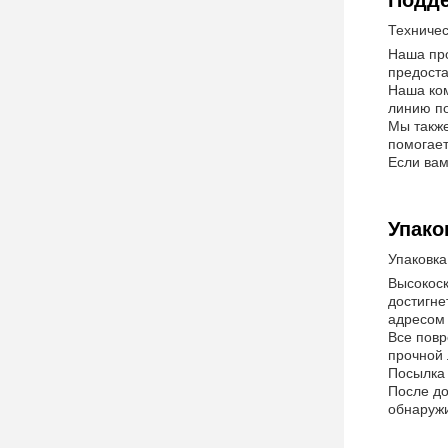
Подде
Техничес
Наша про
предоста
Наша ком
линию по
Мы также
помогает
Если вам
Упако
Упаковка
Высокоск
достигне
адресом 
Все повр
прочной 
Посылка 
После до
обнаружи