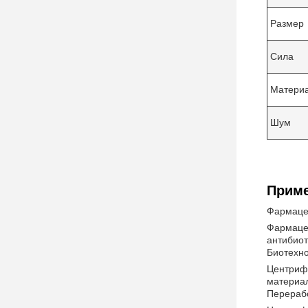
Размер
Сила
Матери
Шум
Приме
Фармаце
Фармацев
антибиот
Биотехн
Центрифу
материал
Перераб