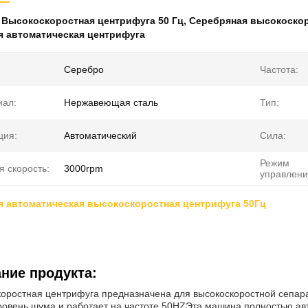
:
Высокоскоростная центрифуга 50 Гц
,
Серебряная высокоскор
я автоматическая центрифуга
Серебро
Частота:
иал:
Нержавеющая сталь
Тип:
ция:
Автоматический
Сила:
Режим
 скорость:
3000rpm
управлени
я автоматическая высокоскоростная центрифуга 50Гц
ние продукта:
оростная центрифуга предназначена для высокоскоростной сепара
ровень шума и работает на частоте 50HZЭта машина полностью авт