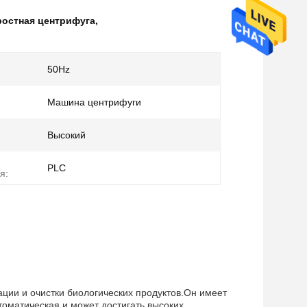
остная центрифуга
,
50Hz
Машина центрифуги
Высокий
PLC
я:
ции и очистки биологических продуктов.Он имеет
оматическая и может достигать высоких