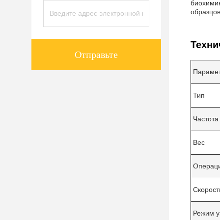
биохимию
образцов
Техни
Отправьте
Параме
Тип
Частота
Вес
Операц
Скорост
Режим у