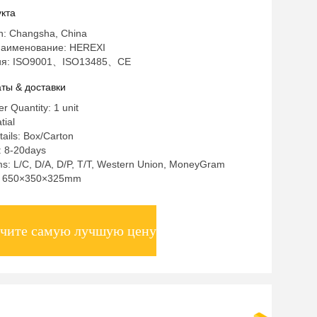
кта
in: Changsha, China
аименование: HEREXI
ия: ISO9001、ISO13485、CE
ты & доставки
 Quantity: 1 unit
tial
ails: Box/Carton
: 8-20days
s: L/C, D/A, D/P, T/T, Western Union, MoneyGram
ty: 650×350×325mm
чите самую лучшую цену