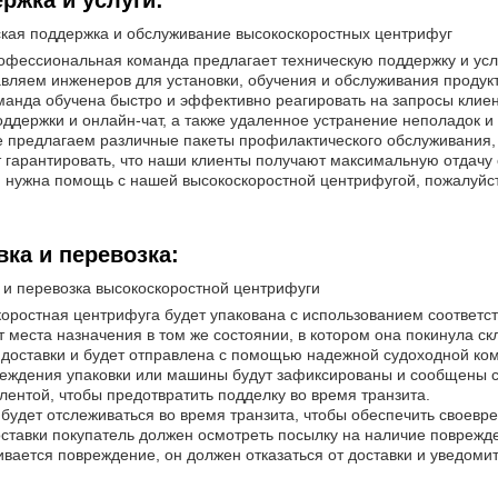
ржка и услуги:
кая поддержка и обслуживание высокоскоростных центрифуг
фессиональная команда предлагает техническую поддержку и усл
вляем инженеров для установки, обучения и обслуживания продукт
анда обучена быстро и эффективно реагировать на запросы клие
ддержки и онлайн-чат, а также удаленное устранение неполадок и
 предлагаем различные пакеты профилактического обслуживания, 
 гарантировать, что наши клиенты получают максимальную отдачу 
 нужна помощь с нашей высокоскоростной центрифугой, пожалуйста
вка и перевозка:
 и перевозка высокоскоростной центрифуги
оростная центрифуга будет упакована с использованием соответст
т места назначения в том же состоянии, в котором она покинула с
доставки и будет отправлена с помощью надежной судоходной ко
еждения упаковки или машины будут зафиксированы и сообщены с
лентой, чтобы предотвратить подделку во время транзита.
будет отслеживаться во время транзита, чтобы обеспечить своевр
ставки покупатель должен осмотреть посылку на наличие поврежде
вается повреждение, он должен отказаться от доставки и уведоми