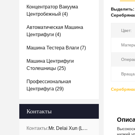
Концентратор Вакуума
Выделить
Центробежный
(4)
Серебряна
Автоматическая Машина
Цвет:
Центрифуги
(4)
Матер
Машина Тестера Влаги
(7)
Опера
Машина Центрифуги
Столешницы
(25)
Вращая
Профессиональная
Центрифуга
(29)
Серебряна
Контакты
Описа
Контакты:
Mr. Delai Xun (Leo)
Высокоск
низкий у