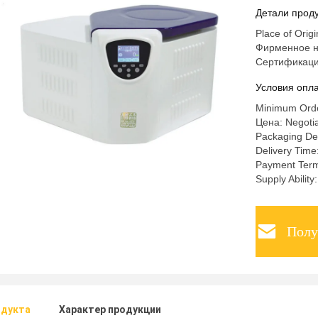
Детали проду
Place of Orig
Фирменное н
Сертификац
Условия опла
Minimum Order
Цена: Negotia
Packaging Det
Delivery Time
Payment Term
Supply Abili
Полу
одукта
Характер продукции