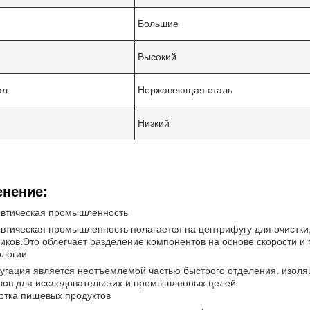
Большие
Высокий
ал
Нержавеющая сталь
Низкий
нение:
втическая промышленность
тическая промышленность полагается на центрифугу для очистки, 
иков.Это облегчает разделение компонентов на основе скорости и 
ологии
гация является неотъемлемой частью быстрого отделения, изоляц
ов для исследовательских и промышленных целей.
отка пищевых продуктов