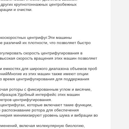
и других крупнотоннажных центробежных
рации и очистки.
окоскоростных центрифуг.Эти машины
 различий их плотности, что позволяет быстро
гулировать скорость центрифугирования в
высокая скорость вращения этих машин позволяет
 и емкостях.для широкого диапазона объемов проб
нийМногие из этих машин также имеют опции
 во время центрифугирования для поддержания
ючая роторы с фиксированным углом и висячие,
в образцов.Удобный интерфейс этих машин
метров центрифугирования.
 центрифугах, которые включают такие функции,
е распознавание ротора для обеспечения
женерия минимизируют уровень шума и вибрации во
рименений, включая молекулярную биологию,