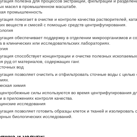
гация полезна для процессов экстракции, фильтрации и разделени
ых масел в промышленном масштабе.
кая промышленность
гация помогает в очистке и контроле качества растворителей, кат
их веществ и смесей с помощью средств центрифугирования.
ология
гация обеспечивает поддержку в отделении микроорганизмов и с
а в клинических или исследовательских лабораториях.
ргия
угация способствует концентрации и очистке полезных ископаем
я руд от материалов, содержащих ганг.
сточных вод
гация позволяет очистить и отфильтровать сточные воды с целью 
иях.
ческая химия
центробежные силы используются во время центрифугирования дл
и в приложениях контроля качества.
цинские исследования
гация позволяет готовить образцы клеток и тканей и изолировать
рных биологических исследований.