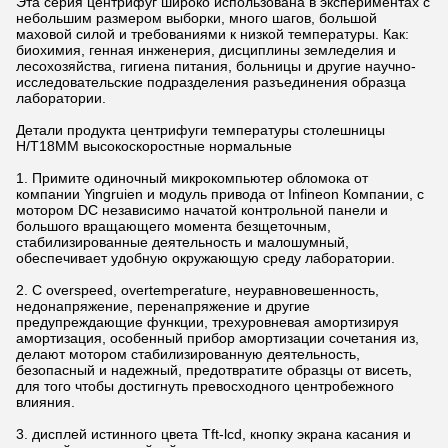
Эта серия центрифуг широко использована в экспериментах с
небольшим размером выборки, много шагов, большой
маховой силой и требованиями к низкой температуры. Как:
биохимия, генная инженерия, дисциплины земледелия и
лесохозяйства, гигиена питания, больницы и другие научно-
исследовательские подразделения разъединения образца
лаборатории.
Детали продукта центрифуги температуры столешницы
H/T18MM высокоскоростные нормальные
1. Примите одиночный микрокомпьютер обломока от
компании Yingruien и модуль привода от Infineon Компании, с
мотором DC независимо начатой контрольной панели и
большого вращающего момента безщеточным,
стабилизированные деятельность и малошумный,
обеспечивает удобную окружающую среду лаборатории.
2. С overspeed, overtemperature, неуравновешенность,
недонапряжение, перенапряжение и другие
предупреждающие функции, трехуровневая амортизируя
амортизация, особенный прибор амортизации сочетания из,
делают мотором стабилизированную деятельность,
безопасный и надежный, предотвратите образцы от висеть,
для того чтобы достигнуть превосходного центробежного
влияния.
3. дисплей истинного цвета Tft-lcd, кнопку экрана касания и