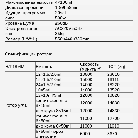
Максимальная емкость
4×100ml
Диапазон времени
1-99h59min
Идущая программа
20set
сила
500w
Уровень шума
≤60dB
Электропитание
AC220V 50Hz
вес
35kg
Размер (L*W*H)
550×440×330mm
Спецификации ротора:
Скорость
H/T18MM
Емкость
RCF (×g)
(минута r/)
12×1.5/2.0ml
18500
23610
18×1.5/2.0ml
15000
18111
24×1.5/2.0ml
14000
18220
10×5ml
14000
13520
12×10ml/5ml
12000
13820
коническое дно
12000
14830
Ротор угла
8×15ml
дно круга 8×15ml
12000
14830
коническое дно
11000
12700
6×50ml
дно круга 6×50ml
11000
11610
6×50ml через
6000
3670
отверстие