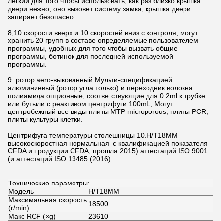
легкий для того чтобы использовать, как раз близко крышка
двери нежно, оно вызовет систему замка, крышка двери
запирает безопасно.
8,10 скорости вверх и 10 скоростей вниз с контроля, могут
хранить 20 групп в составе определяемые пользователем
программы, удобных для того чтобы вызвать общие
программы, ботинок для последней используемой
программы.
9. ротор aero-выкованный Мульти-спецификацией
алюминиевый (ротор угла только) и переходник волокна
полиамида опционные, соответствующие для 0.2ml к трубке
или бутыли с реактивом центрифуги 100mL; Могут
центробежный все виды плиты MTP microporous, плиты PCR,
плиты культуры клетки.
Центрифуга температуры столешницы 10.H/T18MM
высокоскоростная нормальная, с квалификацией показателя
CFDA и продукции CFDA, прошла 2015) аттестаций ISO 9001
(и аттестаций ISO 13485 (2016).
Технические параметры:
Модель
H/T18MM
Максимальная скорость
18500
(r/min)
Макс RCF (×g)
23610