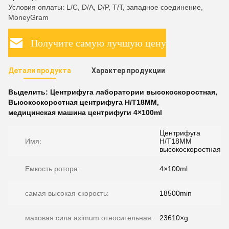
Условия оплаты: L/C, D/A, D/P, T/T, западное соединение,
MoneyGram
Получите самую лучшую цену
Детали продукта
Характер продукции
Выделить:
Центрифуга лаборатории высокоскоростная
,
Высокоскоростная центрифуга H/T18MM
,
медицинская машина центрифуги 4×100ml
Центрифуга
Имя:
H/T18MM
высокоскоростная
Емкость ротора:
4×100ml
самая высокая скорость:
18500min
маховая сила aximum относительная:
23610×g