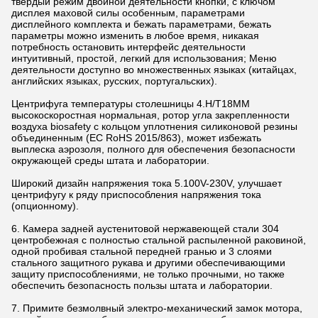
твердый режим двойной деятельности кнопки, с ключом
дисплея маховой силы особенным, параметрами
дисплейного комплекта и бежать параметрами, бежать
параметры можно изменить в любое время, никакая
потребность остановить интерфейс деятельности
интуитивный, простой, легкий для использования; Меню
деятельности доступно во множественных языках (китайцах,
английских языках, русских, португальских).
Центрифуга температуры столешницы 4.H/T18MM
высокоскоростная нормальная, ротор угла закрепленности
воздуха biosafety с кольцом уплотнения силиконовой резины
объединенным (ЕС RoHS 2015/863), может избежать
выплеска аэрозоля, полного для обеспечения безопасности
окружающей среды штата и лаборатории.
Широкий дизайн напряжения тока 5.100V-230V, улучшает
центрифугу к ряду приспособления напряжения тока
(опционному).
6. Камера задней аустенитовой нержавеющей стали 304
центробежная с полностью стальной распыленной раковиной,
одной пробивая стальной передней гранью и 3 слоями
стального защитного рукава и другими обеспечивающими
защиту приспособлениями, не только прочными, но также
обеспечить безопасность пользы штата и лаборатории.
7. Примите безмолвный электро-механический замок мотора,