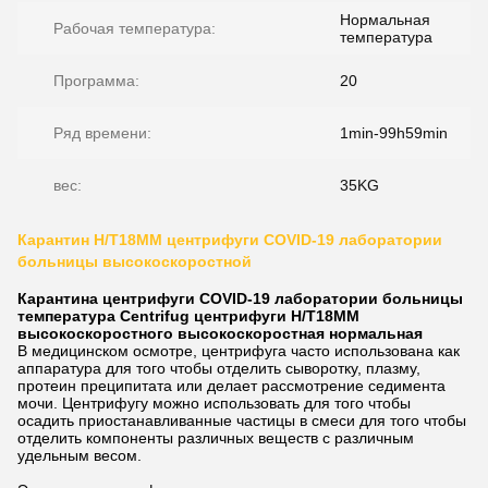
Нормальная
Рабочая температура:
температура
Программа:
20
Ряд времени:
1min-99h59min
вес:
35KG
Карантин H/T18MM центрифуги COVID-19 лаборатории
больницы высокоскоростной
Карантина центрифуги COVID-19 лаборатории больницы
температура Centrifug центрифуги H/T18MM
высокоскоростного высокоскоростная нормальная
В медицинском осмотре, центрифуга часто использована как
аппаратура для того чтобы отделить сыворотку, плазму,
протеин преципитата или делает рассмотрение седимента
мочи. Центрифугу можно использовать для того чтобы
осадить приостанавливанные частицы в смеси для того чтобы
отделить компоненты различных веществ с различным
удельным весом.