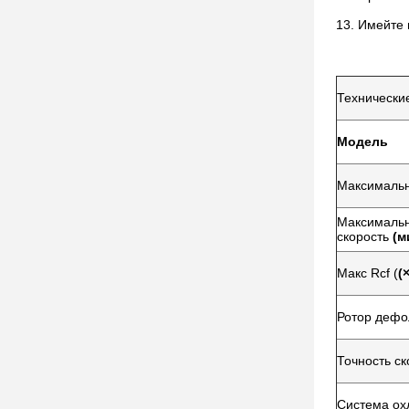
13. Имейте 
Технически
Модель
Максимальн
Максималь
скорость
(м
Макс Rcf (
(
Ротор дефо
Точность ск
Система ох