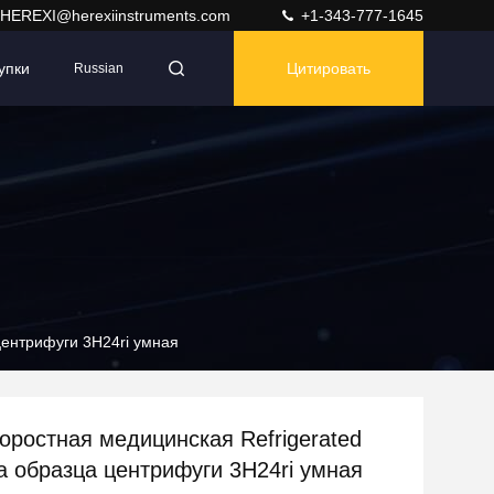
HEREXI@herexiinstruments.com
+1-343-777-1645
упки
Цитировать
Russian
центрифуги 3H24ri умная
оростная медицинская Refrigerated
а образца центрифуги 3H24ri умная