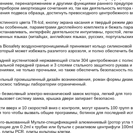
ением, перенапряжением и другими функциями раннего предупреж
рибором амортизации сочетания из, так как деятельность мотора 
ения подвеса образца, достигнуть превосходного центробежного в
истинного цвета Tft-lcd, кнопку экрана касания и твердый режим д
лы особенным, параметрами дисплейного комплекта и бежать пар
останавливать, интерфейс деятельности интуитивны, простой, лег
енных языках (китайцах, английских языках, русских, португальских
гла Biosafety воздухонепроницаемый принимает кольцо силиконово
который может избежать разлитого аэрозоля, и полно обеспечить 
задней аустенитовой нержавеющей стали 304 центробежная с полн
тальной передней гранью и 3 слоями стального защитного рукава
ниями, не только прочными, но также обеспечить безопасность по
тельный промышленный дизайн возникновения, роман формы диаман
космос таблицы лаборатории ограниченный.
 безмолвный электро-механический замок мотора, легкий для того 
вызовет систему замка, крышка двери запирает безопасно.
сти вверх и 10 скоростей вниз с контроля, могут хранить 100 гру
я того чтобы вызвать общие программы, ботинок для последней и
aero-выкованный Мульти-спецификацией алюминиевый (ротор угла т
ющие для 0.2ml к трубке или бутыли с реактивом центрифуги 100
, плиты PCR, плиты культуры клетки.