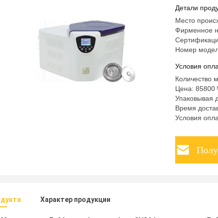
Детали проду
Место проис
Фирменное н
Сертификац
Номер модел
Условия опла
Количество м
Цена: 85800
Упаковывая 
Время достав
Условия опла
Полу
одукта
Характер продукции