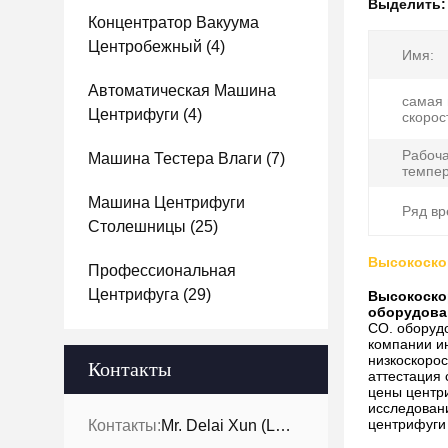
Выделить
Концентратор Вакуума
Центробежный
(4)
Имя:
Автоматическая Машина
самая 
Центрифуги
(4)
скорос
Рабоч
Машина Тестера Влаги
(7)
темпер
Машина Центрифуги
Ряд вр
Столешницы
(25)
Высокоскор
Профессиональная
Центрифуга
(29)
Высокоскор
оборудова
CO. оборуд
компании ин
низкоскорос
Контакты
аттестация 
цены центри
исследовани
центрифуги
Контакты:
Mr. Delai Xun (Leo)