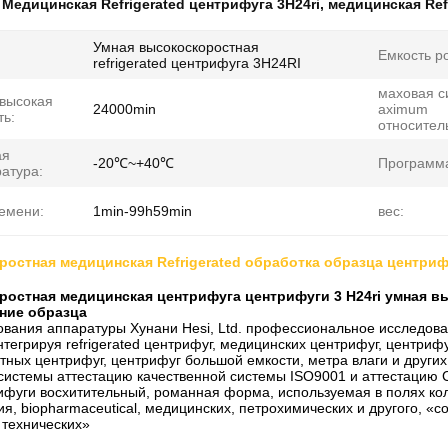
:
Медицинская Refrigerated центрифуга 3H24ri
,
медицинская Ref
Умная высокоскоростная
Емкость р
refrigerated центрифуга 3H24RI
маховая с
высокая
24000min
aximum
ть:
относител
ая
-20℃~+40℃
Программ
атура:
емени:
1min-99h59min
вес:
остная медицинская Refrigerated обработка образца центриф
остная медицинская центрифуга центрифуги 3 H24ri умная в
ние образца
ования аппаратуры Хунани Hesi, Ltd. профессиональное исследова
тегрируя refrigerated центрифуг, медицинских центрифуг, центриф
тных центрифуг, центрифуг большой емкости, метра влаги и други
системы аттестацию качественной системы ISO9001 и аттестацию C
фуги восхитительный, романная форма, используемая в полях кол
я, biopharmaceutical, медицинских, петрохимических и другого, «со
 технических»