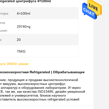
rigerated центрифуга 4×100ml
отора:
4×100ml
ила
29740×g
ьная:
а:
20
75KG
уги 3H24ri умная
ысокоскоростная Refrigerated | Обрабатывающее
ние, продукция и продажи высокотехнологичной
уг вакуума, высокоскоростных центрифуг,
х аппаратур и оборудования лаборатории. И через
E, так же, как качества ISO13485, дизайн умеренной
лежей и университетов, блоков научного
ставитель высокоскоростных refrigerated условий