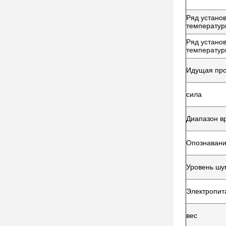
Ряд устано
температу
Ряд устано
температу
Идущая пр
сила
Диапазон в
Опознавани
Уровень шу
Электропит
вес