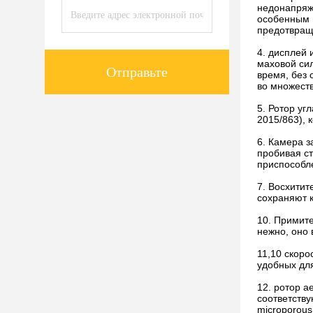
недонапряж
особенным п
предотвращ
4. дисплей 
маховой си
Отправьте
время, без 
во множеств
5. Ротор у
2015/863), 
6. Камера 
пробивая с
приспособле
7. Восхити
сохраняют 
10. Примите
нежно, оно 
11,10 скоро
удобных дл
12. ротор 
соответству
microporous