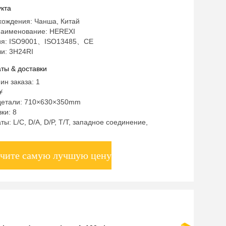
кта
хождения: Чанша, Китай
аименование: HEREXI
ия: ISO9001、ISO13485、CE
и: 3H24RI
ты & доставки
ин заказа: 1
￥
детали: 710×630×350mm
ки: 8
ты: L/C, D/A, D/P, T/T, западное соединение,
чите самую лучшую цену