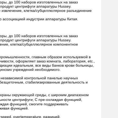
ры, до 100 наборов изготовленных на заказ
продукт центрифуги аппаратуры Hussey.
е извлечение, клетка/субцеллюлярное разъединение
ю ассоциацией индустрии аппаратуры Китая.
ры, до 100 наборов изготовленных на заказ
продукт центрифуги аппаратуры Hussey.
чение, клетка/субцеллюлярное компонентное
промышленности, главным образом используемой в
вости, оформляет заказ комната, лаборатория, etc.,
диации идеальным, все виды банков крови больницы,
цинских учреждений необходимого.
с независимой контрольной панелью научных
безщеточным, стабилизированные деятельность и
 охраны окружающей среды, с широким диапазоном
льности центрифуги; С пре-охлаждая функцией,
аждая функцией, смогите поддерживать
живая функцией.
rspeed, overtemperature, разницей,