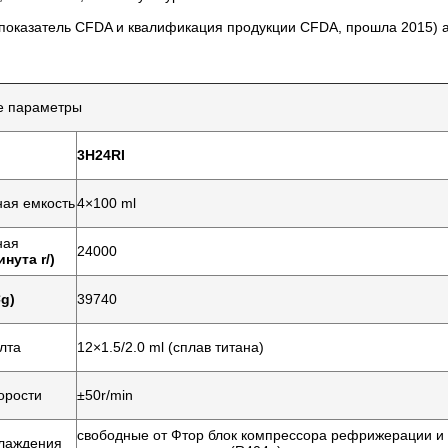
показатель CFDA и квалификация продукции CFDA, прошла 2015) ат
е параметры
3H24RI
ая емкость
4×100 ml
ная
24000
инута r/)
×g)
39740
лта
12×1.5/2.0 ml (сплав титана)
орости
±50r/min
свободные от Фтор блок компрессора рефрижерации и
лаждения