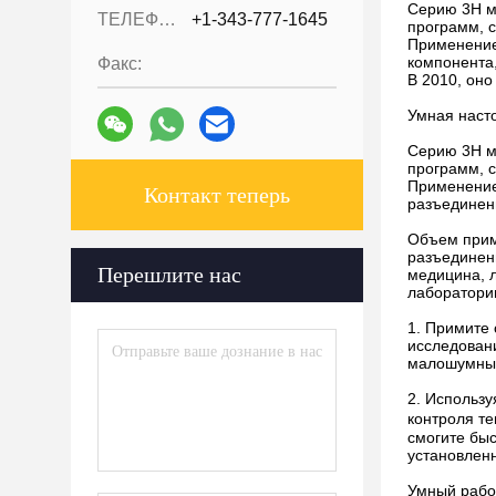
Серию 3H мо
ТЕЛЕФОН::
+1-343-777-1645
программ, 
Применение
компонента,
Факс:
В 2010, он
Умная насто
Серию 3H мо
программ, 
Применение
Контакт теперь
разъединени
Объем прим
разъединени
Перешлите нас
медицина, 
лаборатори
1. Примите
исследован
малошумный
2. Использ
контроля те
смогите быс
установлен
Умный рабоч