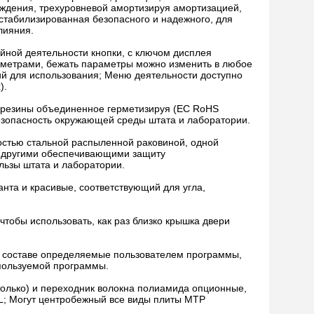
дения, трехуровневой амортизируя амортизацией,
стабилизированная безопасного и надежного, для
лияния.
войной деятельности кнопки, с ключом дисплея
аметрами, бежать параметры можно изменить в любое
кий для использования; Меню деятельности доступно
).
й резины объединенное герметизируя (ЕС RoHS
безопасность окружающей среды штата и лаборатории.
остью стальной распыленной раковиной, одной
 и другими обеспечивающими защиту
льзы штата и лаборатории.
та и красивые, соответствующий для угла,
чтобы использовать, как раз близко крышка двери
пп в составе определяемые пользователем программы,
спользуемой программы.
олько) и переходник волокна полиамида опционные,
mL; Могут центробежный все виды плиты MTP