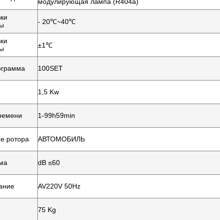
модулирующая лампа (R404a)
вки
- 20℃~40℃
ры
вки
±1℃
ры
ограмма
100SET
1,5 Kw
ремени
1-99h59min
е ротора
АВТОМОБИЛЬ
ма
dB ≤60
ание
AV220V 50Hz
75 Kg