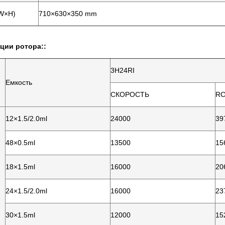
W×H)
710×630×350 mm
ции ротора::
3H24RI
Емкость
СКОРОСТЬ
R
12×1.5/2.0ml
24000
39
48×0.5ml
13500
15
18×1.5ml
16000
20
24×1.5/2.0ml
16000
23
30×1.5ml
12000
15