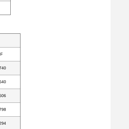
CF
740
640
606
798
294