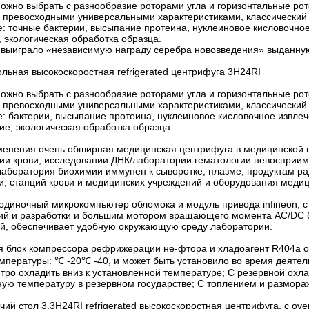
жно выбрать с разнообразие роторами угла и горизонтальные рото
с превосходными универсальными характеристиками, классический 
: точные бактерии, высыпание протеина, нуклеиновое кисловочно
 экологическая обработка образца.
о выиграло «независимую награду серебра нововведения» выданну
льная высокоскоростная refrigerated центрифуга 3H24RI
жно выбрать с разнообразие роторами угла и горизонтальные рото
с превосходными универсальными характеристиками, классический 
: бактерии, высыпание протеина, нуклеиновое кисловочное извле
е, экологическая обработка образца.
енения очень обширная медицинская центрифуга в медицинской 
и крови, исследовании ДНК/лаборатории гематологии невосприимчи
лаборатория биохимии иммунен к сыворотке, плазме, продуктам ра
и, станций крови и медицинских учреждений и оборудования меди
 одиночный микрокомпьютер обломока и модуль привода infineon, 
ий и разработки и большим мотором вращающего момента AC/DC 
, обеспечивает удобную окружающую среду лаборатории.
уя блок компрессора рефрижерации не-фтора и хладоагент R404a
мпературы: ℃ -20℃ -40, и может быть установило во время деяте
тро охладить вниз к установленной температуре; С резервной охл
ную температуру в резервном государстве; С топлением и размора
ий стол 3.3H24RI refrigerated высокоскоростная центрифуга, с ove