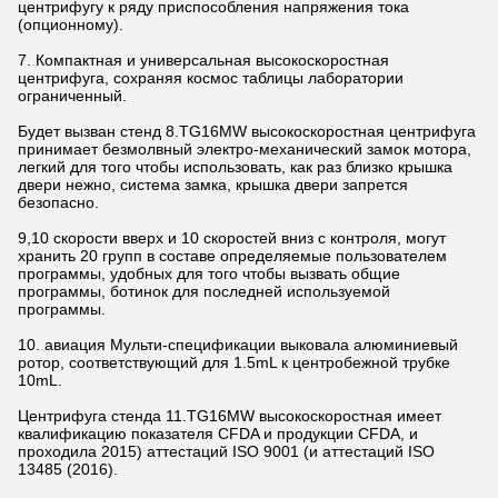
центрифугу к ряду приспособления напряжения тока
(опционному).
7. Компактная и универсальная высокоскоростная
центрифуга, сохраняя космос таблицы лаборатории
ограниченный.
Будет вызван стенд 8.TG16MW высокоскоростная центрифуга
принимает безмолвный электро-механический замок мотора,
легкий для того чтобы использовать, как раз близко крышка
двери нежно, система замка, крышка двери запрется
безопасно.
9,10 скорости вверх и 10 скоростей вниз с контроля, могут
хранить 20 групп в составе определяемые пользователем
программы, удобных для того чтобы вызвать общие
программы, ботинок для последней используемой
программы.
10. авиация Мульти-спецификации выковала алюминиевый
ротор, соответствующий для 1.5mL к центробежной трубке
10mL.
Центрифуга стенда 11.TG16MW высокоскоростная имеет
квалификацию показателя CFDA и продукции CFDA, и
проходила 2015) аттестаций ISO 9001 (и аттестаций ISO
13485 (2016).