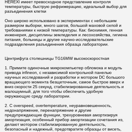
HEREXI имеет превосходное представление контроля
температуры, быструю рефрижерацию, идеальный выбор для
разъединения клетки
Оно широко использовано в экспериментах с небольшим
размером выборки, много шагов, большой маховой силой и
требованиями к низкой температуры. Как: биохимия, генная
инженерия, дисциплины земледелия и лесохозяйства, гигиена
питания, больницы и другие научно-исследовательские
подразделения разъединения образца лаборатории.
Центрифуга столешницы TG16MW высокоскоростная
1. Примите одиночные микрокомпьютер обломока и модуль
привода infineon, с независимой контрольной панелью
научных исследований и разработки и мотором DC большого
вращающего момента безщеточным, самое быстрое вверх и
вниз скорости 25 секунд, стабилизированные деятельность и
малошумный, для того чтобы обеспечить удобную
окружающую среду лаборатории.
2. С overspeed, overtemperature, неуравновешенность,
недонапряжение, перенапряжение и другие
предупреждающие функции, трехуровневая амортизируя
амортизация, особенный прибор амортизации сочетания из,
делают мотором стабилизированную деятельность,
безопасный и надежный, предотвратите образцы от висеть,