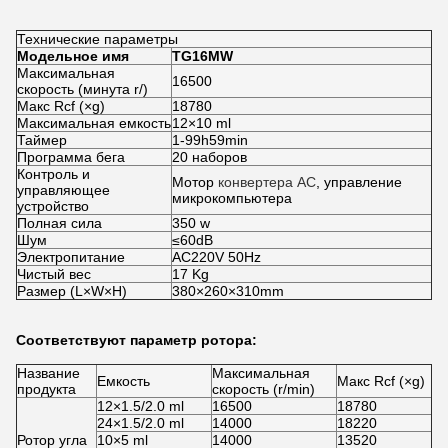
Технические параметры
Модельное имя
TG16MW
Максимальная
16500
скорость (минута r/)
Макс Rcf (×g)
18780
Максимальная емкость
12×10 ml
Таймер
1-99h59min
Программа бега
20 наборов
Контроль и
Мотор
конвертера AC
, управление
управляющее
микрокомпьютера
устройство
Полная сила
350 w
Шум
≤60dB
Электропитание
AC220V 50Hz
Чистый вес
17 Kg
Размер (L×W×H)
380×260×310mm
Соответствуют параметр ротора:
Название
Максимальная
Емкость
Макс Rcf (×g)
продукта
скорость (r/min)
12×1.5/2.0 ml
16500
18780
24×1.5/2.0 ml
14000
18220
Ротор угла
10×5 ml
14000
13520