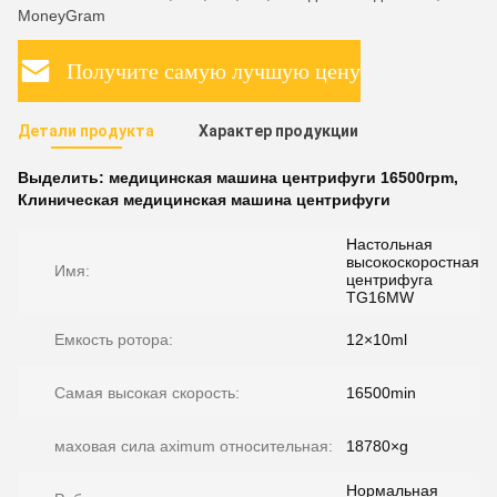
MoneyGram
Получите самую лучшую цену
Детали продукта
Характер продукции
Выделить:
медицинская машина центрифуги 16500rpm
,
Клиническая медицинская машина центрифуги
Настольная
высокоскоростная
Имя:
центрифуга
TG16MW
Емкость ротора:
12×10ml
Самая высокая скорость:
16500min
маховая сила aximum относительная:
18780×g
Нормальная