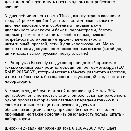
для того чтобы достигнуть превосходного центробежного
влияния.
3. дисплей истинного цвета Tft-lcd, кнопку экрана касания и
твердый режим двойной деятельности кнопки, с ключом
дисплея маховой силы особенным, параметрами
дисплейного комплекта и бежать параметрами, бежать
параметры можно изменить в любое время, никакая
потребность остановить интерфейс деятельности
интуитивный, простой, легкий для использования; Меню
деятельности доступно во множественных языках (китайцах,
английских языках, русских, португальских).
4. Ротор угла Biosafety воздухонепроницаемый принимает
кольцо силиконовой резины объединенное герметизируя (ЕС
RoHS 2015/863), который может избежать разлитого аэрозоля,
и полно обеспечить безопасность окружающей среды штата и
лаборатории.
5. Камера задней аустенитовой нержавеющей стали 304
центробежная с полностью стальной распыленной раковиной,
одной пробивая формируя стальной передней гранью и 3
слоями стального защитного рукава и другими
обеспечивающими защиту приспособлениями, не только
прочными, но также обеспечить безопасность пользы штата и
лаборатории.
Широкий дизайн напряжения тока 6.100V-230V, улучшает