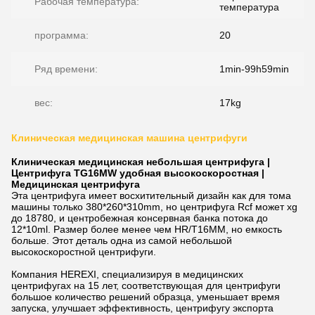
Рабочая температура:
температура
программа:
20
Ряд времени:
1min-99h59min
вес:
17kg
Клиническая медицинская машина центрифуги
Клиническая медицинская небольшая центрифуга |
Центрифуга TG16MW удобная высокоскоростная |
Медицинская центрифуга
Эта центрифуга имеет восхитительный дизайн как для тома
машины только 380*260*310mm, но центрифуга Rcf может xg
до 18780, и центробежная консервная банка потока до
12*10ml. Размер более менее чем HR/T16MM, но емкость
больше. Этот деталь одна из самой небольшой
высокоскоростной центрифуги.
Компания HEREXI, специализируя в медицинских
центрифугах на 15 лет, соответствующая для центрифуги
большое количество решений образца, уменьшает время
запуска, улучшает эффективность, центрифугу экспорта