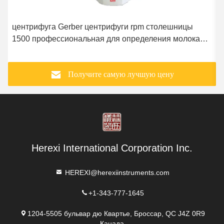
центрифуга Gerber центрифуги rpm столешницы
1500 профессиональная для определения молока
жирного
Получите самую лучшую цену
Herexi International Corporation Inc.
HEREXI@herexiinstruments.com
+1-343-777-1645
1204-5505 бульвар дю Квартье, Броссар, QC J4Z 0R9
Канада