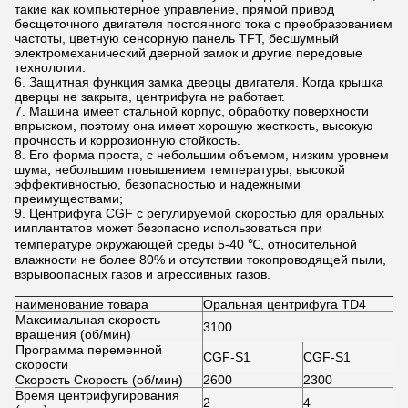
такие как компьютерное управление, прямой привод
бесщеточного двигателя постоянного тока с преобразованием
частоты, цветную сенсорную панель TFT, бесшумный
электромеханический дверной замок и другие передовые
технологии.
6. Защитная функция замка дверцы двигателя. Когда крышка
дверцы не закрыта, центрифуга не работает.
7. Машина имеет стальной корпус, обработку поверхности
впрыском, поэтому она имеет хорошую жесткость, высокую
прочность и коррозионную стойкость.
8. Его форма проста, с небольшим объемом, низким уровнем
шума, небольшим повышением температуры, высокой
эффективностью, безопасностью и надежными
преимуществами;
9. Центрифуга CGF с регулируемой скоростью для оральных
имплантатов может безопасно использоваться при
температуре окружающей среды 5-40 ℃, относительной
влажности не более 80% и отсутствии токопроводящей пыли,
взрывоопасных газов и агрессивных газов.
наименование товара
Оральная центрифуга TD4
Максимальная скорость
3100
вращения (об/мин)
Программа переменной
CGF-S1
CGF-S1
скорости
Скорость Скорость (об/мин)
2600
2300
Время центрифугирования
2
4