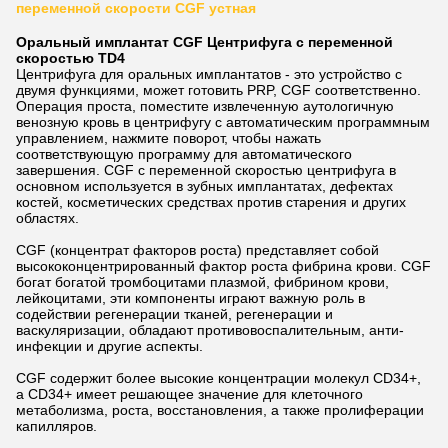
переменной скорости CGF устная
Оральный имплантат CGF Центрифуга с переменной
скоростью TD4
Центрифуга для оральных имплантатов - это устройство с
двумя функциями, может готовить PRP, CGF соответственно.
Операция проста, поместите извлеченную аутологичную
венозную кровь в центрифугу с автоматическим программным
управлением, нажмите поворот, чтобы нажать
соответствующую программу для автоматического
завершения. CGF с переменной скоростью центрифуга в
основном используется в зубных имплантатах, дефектах
костей, косметических средствах против старения и других
областях.
CGF (концентрат факторов роста) представляет собой
высококонцентрированный фактор роста фибрина крови. CGF
богат богатой тромбоцитами плазмой, фибрином крови,
лейкоцитами, эти компоненты играют важную роль в
содействии регенерации тканей, регенерации и
васкуляризации, обладают противовоспалительным, анти-
инфекции и другие аспекты.
CGF содержит более высокие концентрации молекул CD34+,
а CD34+ имеет решающее значение для клеточного
метаболизма, роста, восстановления, а также пролиферации
капилляров.