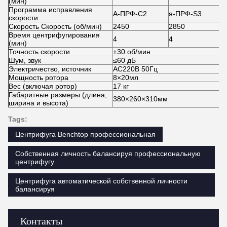
(мин)
Программа исправления
А-ПРФ-С2
я-ПРФ-S3
скорости
Скорость Скорость (об/мин)
2450
2850
Время центрифугирования
4
4
(мин)
Точность скорости
±30 об/мин
Шум, звук
≤60 дБ
Электричество, источник
AC220В 50Гц
Мощность ротора
8×20мл
Вес (включая ротор)
17 кг
Габаритные размеры (длина,
380×260×310мм
ширина и высота)
Tags:
Центрифуга Benchtop профессиональная
Собственная личность балансируя профессиональную
центрифугу
Центрифуга автоматической собственной личности
балансируя
Контакты