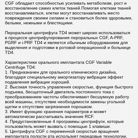
CGF обладает способностью усиливать метаболизм, рост и
восстановление самих клеток тканей.Помогая клеткам тканей
восстанавливаться, клетки могут восстанавливать место
повреждения своими силами и становиться более здоровыми,
белыми, нежными и блестящими.
Пероральная центрифуга TD4 может широко использоваться
в процессе центрифугирования пероральных CGF, A-PRF,
PGRF и i-PRF TD4 и является обычным оборудованием для
выделения и подготовки в ротовой операционной и больнице
TD4.
Характеристики орального имплантата CGF Variable
Centrifuge TD4:
1. Предназначен для орального клинического дизайна,
благодаря специальному амортизатору вибрации эффект
подавления вибрации хороший.
2. Высокая точность управления скоростью, функция быстрого
подъема, бесщеточный двигатель постоянного тока с
преобразованием частоты обеспечивают бесшумную работу
всей машины, отсутствие необходимости замены угольной
щетки и отсутствие загрязнения порошком.
3. Имеет функцию хранения параметров и может
автоматически рассчитывать значение RCF.
4. Предустановленные 4 программы центрифуги, которые
пользователь может вызвать с помощью 1 клавиши.
5. Центрифуга CGF с переменной скоростью вращения
имплантата полости рта использует передовые технологии,